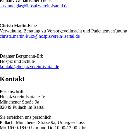
Palliativ Geriatrischer Dienst
susanne.glas@hospizverein-isartal.de
Christa Martin-Kurz
Verwaltung, Beratung zu Vorsorgevollmacht und Patientenverfügung
christa.martin-kurz@hospizverein-isartal.de
Dagmar Bergmann-Erb
Hospiz und Schule
kontakt@hospizverein-isartal.de
Kontakt
Postanschrift:
Hospizverein Isartal e. V.
Münchener Straße 9a
82049 Pullach im Isartal
Sie erreichen uns persönlich:
Pullach: Münchener Straße 9a, Untergeschoss
Mo 16:00-18:00 Uhr und Do 10:00-12:00 Uhr