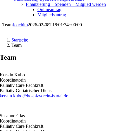
Finanzierung – Spenden – Mitglied werden
Onlineantrag
Mitgliedsantrag
Team
Joachim
2026-02-08T18:01:34+00:00
Startseite
Team
Team
Kerstin Kubo
Koordinatorin
Palliativ Care Fachkraft
Palliativ Geriatrischer Dienst
kerstin.kubo@hospizverein-isartal.de
Susanne Glas
Koordinatorin
Palliativ Care Fachkraft