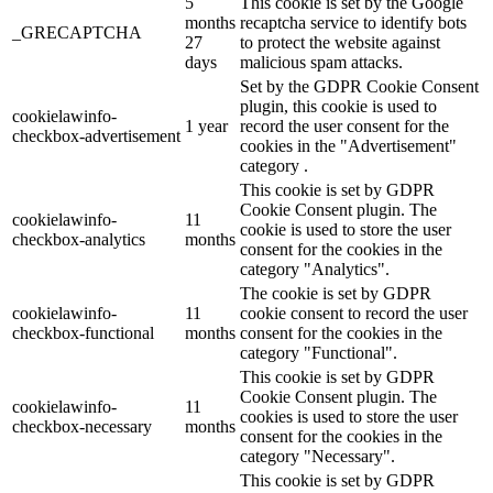
5
This cookie is set by the Google
months
recaptcha service to identify bots
_GRECAPTCHA
27
to protect the website against
days
malicious spam attacks.
Set by the GDPR Cookie Consent
plugin, this cookie is used to
cookielawinfo-
1 year
record the user consent for the
checkbox-advertisement
cookies in the "Advertisement"
category .
This cookie is set by GDPR
Cookie Consent plugin. The
cookielawinfo-
11
cookie is used to store the user
checkbox-analytics
months
consent for the cookies in the
category "Analytics".
The cookie is set by GDPR
cookielawinfo-
11
cookie consent to record the user
checkbox-functional
months
consent for the cookies in the
category "Functional".
This cookie is set by GDPR
Cookie Consent plugin. The
cookielawinfo-
11
cookies is used to store the user
checkbox-necessary
months
consent for the cookies in the
category "Necessary".
This cookie is set by GDPR