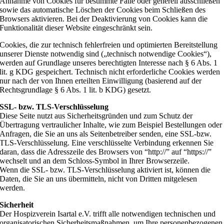
Annahme von Cookies für bestimmte Fälle oder generell ausschließen
sowie das automatische Löschen der Cookies beim Schließen des
Browsers aktivieren. Bei der Deaktivierung von Cookies kann die
Funktionalität dieser Website eingeschränkt sein.
Cookies, die zur technisch fehlerfreien und optimierten Bereitstellung
unserer Dienste notwendig sind („technisch notwendige Cookies“),
werden auf Grundlage unseres berechtigten Interesse nach § 6 Abs. 1
lit. g KDG gespeichert. Technisch nicht erforderliche Cookies werden
nur nach der von Ihnen erteilten Einwilligung (basierend auf der
Rechtsgrundlage § 6 Abs. 1 lit. b KDG) gesetzt.
SSL- bzw. TLS-Verschlüsselung
Diese Seite nutzt aus Sicherheitsgründen und zum Schutz der
Übertragung vertraulicher Inhalte, wie zum Beispiel Bestellungen oder
Anfragen, die Sie an uns als Seitenbetreiber senden, eine SSL-bzw.
TLS-Verschlüsselung. Eine verschlüsselte Verbindung erkennen Sie
daran, dass die Adresszeile des Browsers von “http://” auf “https://”
wechselt und an dem Schloss-Symbol in Ihrer Browserzeile.
Wenn die SSL- bzw. TLS-Verschlüsselung aktiviert ist, können die
Daten, die Sie an uns übermitteln, nicht von Dritten mitgelesen
werden.
Sicherheit
Der Hospizverein Isartal e.V. trifft alle notwendigen technischen und
organisatorischen Sicherheitsmaßnahmen, um Ihre personenbezogenen