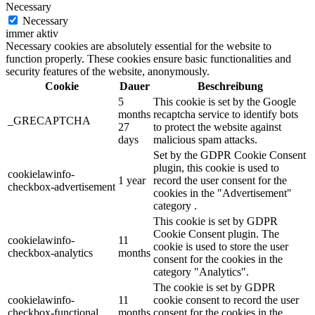
Necessary
Necessary
immer aktiv
Necessary cookies are absolutely essential for the website to
function properly. These cookies ensure basic functionalities and
security features of the website, anonymously.
Cookie
Dauer
Beschreibung
5
This cookie is set by the Google
months
recaptcha service to identify bots
_GRECAPTCHA
27
to protect the website against
days
malicious spam attacks.
Set by the GDPR Cookie Consent
plugin, this cookie is used to
cookielawinfo-
1 year
record the user consent for the
checkbox-advertisement
cookies in the "Advertisement"
category .
This cookie is set by GDPR
Cookie Consent plugin. The
cookielawinfo-
11
cookie is used to store the user
checkbox-analytics
months
consent for the cookies in the
category "Analytics".
The cookie is set by GDPR
cookielawinfo-
11
cookie consent to record the user
checkbox-functional
months
consent for the cookies in the